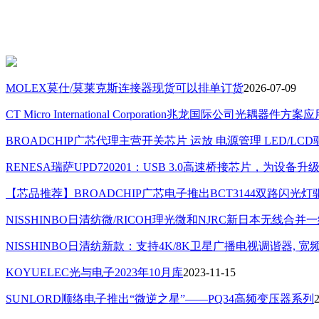
MOLEX莫仕/莫莱克斯连接器现货可以排单订货
2026-07-09
CT Micro International Corporation兆龙国际公司光耦器件方案
BROADCHIP广芯代理主营开关芯片 运放 电源管理 LED/L
RENESA瑞萨UPD720201：USB 3.0高速桥接芯片，为设备
【芯品推荐】BROADCHIP广芯电子推出BCT3144双路闪光灯
NISSHINBO日清纺微/RICOH理光微和NJRC新日本无线合
NISSHINBO日清纺新款：支持4K/8K卫星广播电视调谐器, 宽频带LNA (
KOYUELEC光与电子2023年10月库
2023-11-15
SUNLORD顺络电子推出“微逆之星”——PQ34高频变压器系列