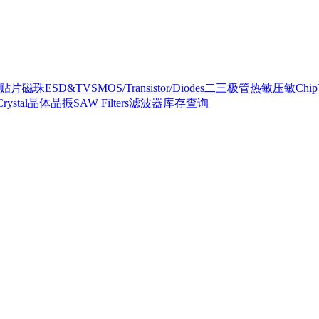
ad贴片磁珠
ESD&TVS
MOS/Transistor/Diodes二三极管
热敏压敏
Ch
Crystal晶体晶振
SAW Filters滤波器
库存查询