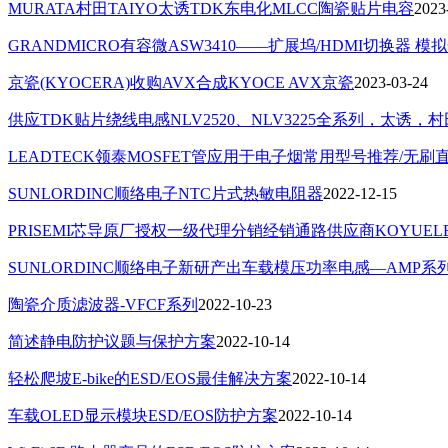
MURATA村田TAIYO太诱TDK东电化MLCC陶瓷贴片电容
2023
GRANDMICRO有容微ASW3410——扩展坞/HDMI切换器 模
京瓷(KYOCERA)收购AVX合成KYOCE AVX京瓷
2023-03-24
供应TDK贴片绕线电感NLV2520、NLV3225全系列，太
LEADTECK领泰MOSFET管应用于电子烟常用型号推荐/无刷
SUNLORDINC顺络电子NTC片式热敏电阻器
2022-12-15
PRISEMI芯导原厂授权一级代理分销经销通路供应商KOYU
SUNLORDINC顺络电子新研产出车载模压功率电感—AMP系
陶瓷介质滤波器-VFCF系列
2022-10-23
简述静电防护议题与保护方案
2022-10-14
轻松爬坡E-bike的ESD/EOS最佳解决方案
2022-10-14
车载OLED显示模块ESD/EOS防护方案
2022-10-14