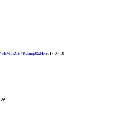
P SEMTECH#Rclamp0524P
2017-04-10
-09