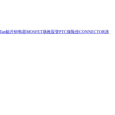
ipTan贴片钽电容
MOSFET场效应管
PTC保险丝
CONNECTOR连