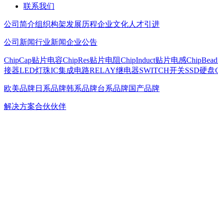
联系我们
公司简介
组织构架
发展历程
企业文化
人才引进
公司新闻
行业新闻
企业公告
ChipCap贴片电容
ChipRes贴片电阻
ChipInduct贴片电感
ChipBe
接器
LED灯珠
IC集成电路
RELAY继电器
SWITCH开关
SSD硬盘
欧美品牌
日系品牌
韩系品牌
台系品牌
国产品牌
解决方案
合伙伙伴