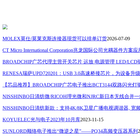
MOLEX莫仕/莫莱克斯连接器现货可以排单订货
2026-07-09
CT Micro International Corporation兆龙国际公司光耦器件方案
BROADCHIP广芯代理主营开关芯片 运放 电源管理 LED/L
RENESA瑞萨UPD720201：USB 3.0高速桥接芯片，为设备
【芯品推荐】BROADCHIP广芯电子推出BCT3144双路闪光灯
NISSHINBO日清纺微/RICOH理光微和NJRC新日本无线合
NISSHINBO日清纺新款：支持4K/8K卫星广播电视调谐器, 宽频带LNA (
KOYUELEC光与电子2023年10月库
2023-11-15
SUNLORD顺络电子推出“微逆之星”——PQ34高频变压器系列