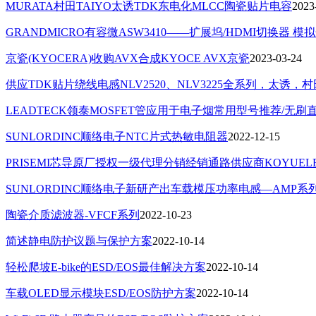
MURATA村田TAIYO太诱TDK东电化MLCC陶瓷贴片电容
2023
GRANDMICRO有容微ASW3410——扩展坞/HDMI切换器 模
京瓷(KYOCERA)收购AVX合成KYOCE AVX京瓷
2023-03-24
供应TDK贴片绕线电感NLV2520、NLV3225全系列，太
LEADTECK领泰MOSFET管应用于电子烟常用型号推荐/无刷
SUNLORDINC顺络电子NTC片式热敏电阻器
2022-12-15
PRISEMI芯导原厂授权一级代理分销经销通路供应商KOYU
SUNLORDINC顺络电子新研产出车载模压功率电感—AMP系
陶瓷介质滤波器-VFCF系列
2022-10-23
简述静电防护议题与保护方案
2022-10-14
轻松爬坡E-bike的ESD/EOS最佳解决方案
2022-10-14
车载OLED显示模块ESD/EOS防护方案
2022-10-14