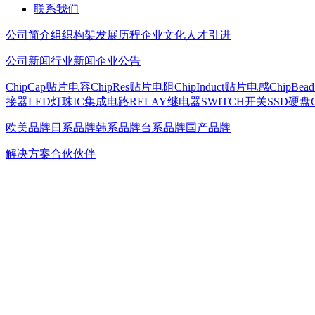
联系我们
公司简介
组织构架
发展历程
企业文化
人才引进
公司新闻
行业新闻
企业公告
ChipCap贴片电容
ChipRes贴片电阻
ChipInduct贴片电感
ChipBe
接器
LED灯珠
IC集成电路
RELAY继电器
SWITCH开关
SSD硬盘
欧美品牌
日系品牌
韩系品牌
台系品牌
国产品牌
解决方案
合伙伙伴