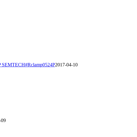
P SEMTECH#Rclamp0524P
2017-04-10
-09