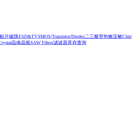
ad贴片磁珠
ESD&TVS
MOS/Transistor/Diodes二三极管
热敏压敏
Ch
Crystal晶体晶振
SAW Filters滤波器
库存查询