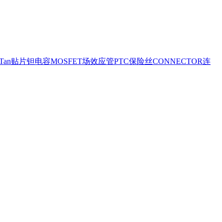
ipTan贴片钽电容
MOSFET场效应管
PTC保险丝
CONNECTOR连