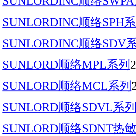
SUNLORDINC顺络SW
SUNLORDINC顺络SPH
SUNLORDINC顺络SD
SUNLORD顺络MPL系列
2
SUNLORD顺络MCL系列
SUNLORD顺络SDVL
SUNLORD顺络SDNT