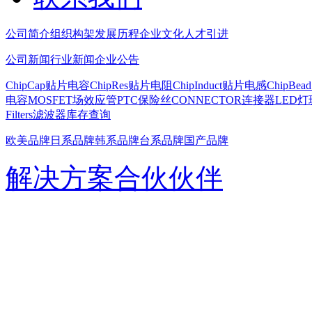
公司简介
组织构架
发展历程
企业文化
人才引进
公司新闻
行业新闻
企业公告
ChipCap贴片电容
ChipRes贴片电阻
ChipInduct贴片电感
ChipBe
电容
MOSFET场效应管
PTC保险丝
CONNECTOR连接器
LED灯
Filters滤波器
库存查询
欧美品牌
日系品牌
韩系品牌
台系品牌
国产品牌
解决方案
合伙伙伴