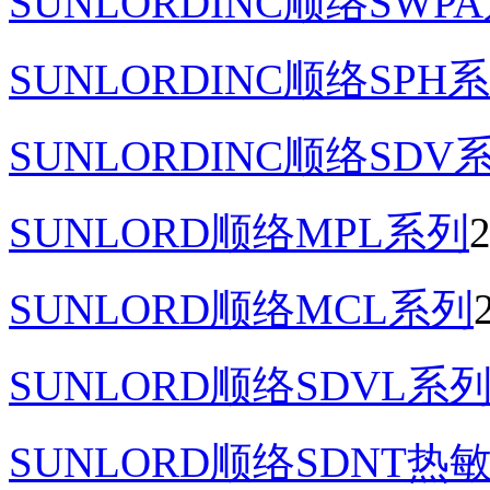
SUNLORDINC顺络SW
SUNLORDINC顺络SPH
SUNLORDINC顺络SD
SUNLORD顺络MPL系列
2
SUNLORD顺络MCL系列
SUNLORD顺络SDVL
SUNLORD顺络SDNT