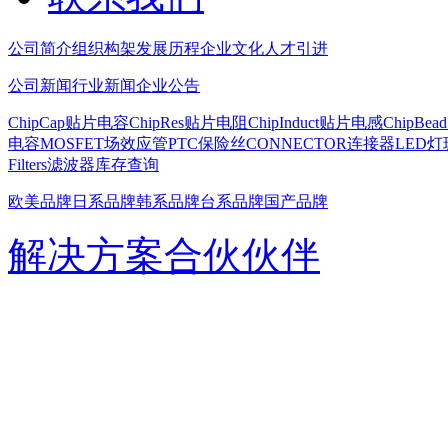
公司简介
组织构架
发展历程
企业文化
人才引进
公司新闻
行业新闻
企业公告
ChipCap贴片电容
ChipRes贴片电阻
ChipInduct贴片电感
ChipBe
电容
MOSFET场效应管
PTC保险丝
CONNECTOR连接器
LED灯
Filters滤波器
库存查询
欧美品牌
日系品牌
韩系品牌
台系品牌
国产品牌
解决方案
合伙伙伴