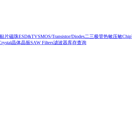
ad贴片磁珠
ESD&TVS
MOS/Transistor/Diodes二三极管
热敏压敏
Ch
Crystal晶体晶振
SAW Filters滤波器
库存查询