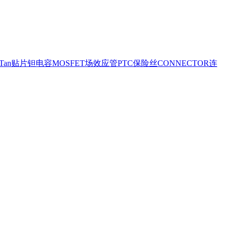
ipTan贴片钽电容
MOSFET场效应管
PTC保险丝
CONNECTOR连