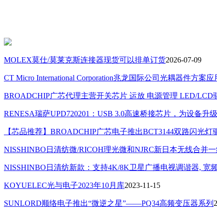
MOLEX莫仕/莫莱克斯连接器现货可以排单订货
2026-07-09
CT Micro International Corporation兆龙国际公司光耦器件方案
BROADCHIP广芯代理主营开关芯片 运放 电源管理 LED/L
RENESA瑞萨UPD720201：USB 3.0高速桥接芯片，为设备
【芯品推荐】BROADCHIP广芯电子推出BCT3144双路闪光灯
NISSHINBO日清纺微/RICOH理光微和NJRC新日本无线合
NISSHINBO日清纺新款：支持4K/8K卫星广播电视调谐器, 宽频带LNA (
KOYUELEC光与电子2023年10月库
2023-11-15
SUNLORD顺络电子推出“微逆之星”——PQ34高频变压器系列