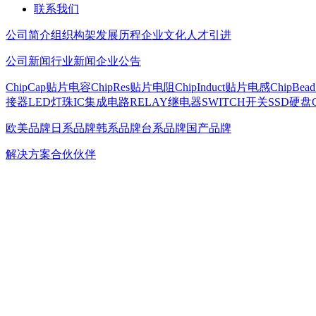
联系我们
公司简介
组织构架
发展历程
企业文化
人才引进
公司新闻
行业新闻
企业公告
ChipCap贴片电容
ChipRes贴片电阻
ChipInduct贴片电感
ChipBe
接器
LED灯珠
IC集成电路
RELAY继电器
SWITCH开关
SSD硬盘
欧美品牌
日系品牌
韩系品牌
台系品牌
国产品牌
解决方案
合伙伙伴