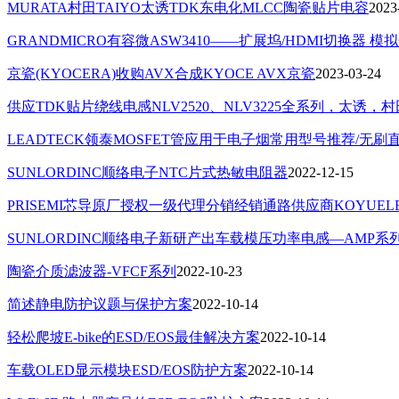
MURATA村田TAIYO太诱TDK东电化MLCC陶瓷贴片电容
2023
GRANDMICRO有容微ASW3410——扩展坞/HDMI切换器 模
京瓷(KYOCERA)收购AVX合成KYOCE AVX京瓷
2023-03-24
供应TDK贴片绕线电感NLV2520、NLV3225全系列，太
LEADTECK领泰MOSFET管应用于电子烟常用型号推荐/无刷
SUNLORDINC顺络电子NTC片式热敏电阻器
2022-12-15
PRISEMI芯导原厂授权一级代理分销经销通路供应商KOYU
SUNLORDINC顺络电子新研产出车载模压功率电感—AMP系
陶瓷介质滤波器-VFCF系列
2022-10-23
简述静电防护议题与保护方案
2022-10-14
轻松爬坡E-bike的ESD/EOS最佳解决方案
2022-10-14
车载OLED显示模块ESD/EOS防护方案
2022-10-14