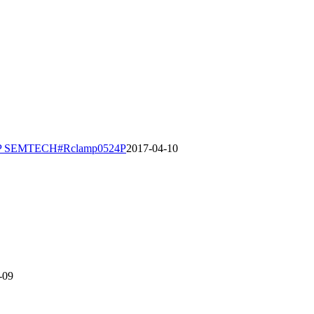
P SEMTECH#Rclamp0524P
2017-04-10
-09