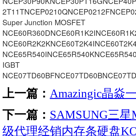
NCEP30P90KNCEP30PT16GNCEP40
2T11TNCEP0210QNCEP0212FNCEP0
Super Junction MOSFET
NCE60R360DNCE60R1K2INCE60R1K
NCE60R2K2KNCE60T2K4INCE60T2K
NCE65R540INCE65R540KNCE65R54
IGBT
NCE07TD60BFNCE07TD60BNCE07TD
上一篇：
Amazingic
下一篇：
SAMSUNG三星
级代理经销内存条硬盘KO