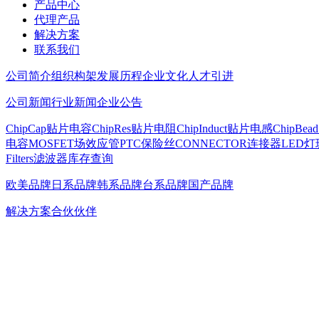
产品中心
代理产品
解决方案
联系我们
公司简介
组织构架
发展历程
企业文化
人才引进
公司新闻
行业新闻
企业公告
ChipCap贴片电容
ChipRes贴片电阻
ChipInduct贴片电感
ChipBe
电容
MOSFET场效应管
PTC保险丝
CONNECTOR连接器
LED灯
Filters滤波器
库存查询
欧美品牌
日系品牌
韩系品牌
台系品牌
国产品牌
解决方案
合伙伙伴