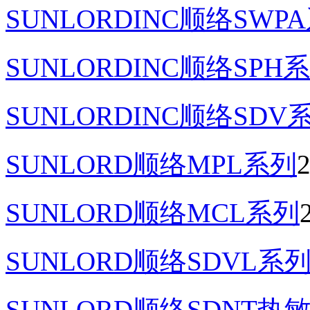
SUNLORDINC顺络SW
SUNLORDINC顺络SPH
SUNLORDINC顺络SD
SUNLORD顺络MPL系列
2
SUNLORD顺络MCL系列
SUNLORD顺络SDVL
SUNLORD顺络SDNT